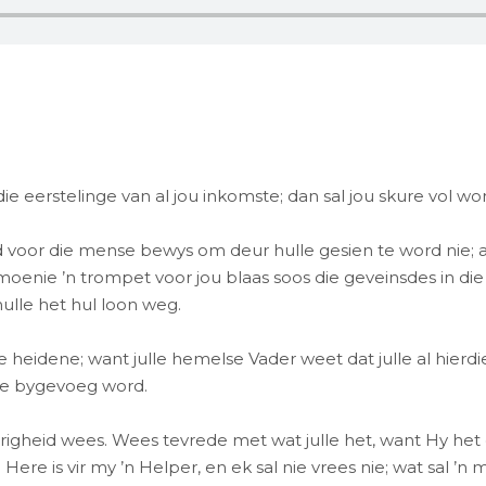
ie eerstelinge van al jou inkomste; dan sal jou skure vol w
d voor die mense bewys om deur hulle gesien te word nie; an
oenie ’n trompet voor jou blaas soos die geveinsdes in die 
ulle het hul loon weg.
heidene; want julle hemelse Vader weet dat julle al hierdi
ulle bygevoeg word.
igheid wees. Wees tevrede met wat julle het, want Hy het g
ere is vir my ’n Helper, en ek sal nie vrees nie; wat sal ’