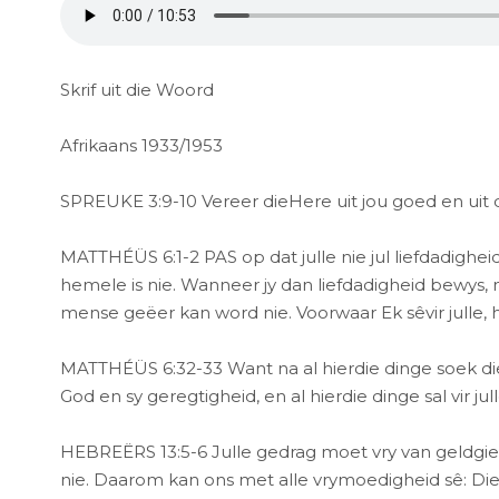
Skrif uit die Woord
Afrikaans 1933/1953
SPREUKE 3:9-10 Vereer dieHere uit jou goed en uit d
MATTHÉÜS 6:1-2 PAS op dat julle nie jul liefdadighei
hemele is nie. Wanneer jy dan liefdadigheid bewys, m
mense geëer kan word nie. Voorwaar Ek sêvir julle, h
MATTHÉÜS 6:32-33 Want na al hierdie dinge soek die 
God en sy geregtigheid, en al hierdie dinge sal vir j
HEBREËRS 13:5-6 Julle gedrag moet vry van geldgier
nie. Daarom kan ons met alle vrymoedigheid sê: Die H