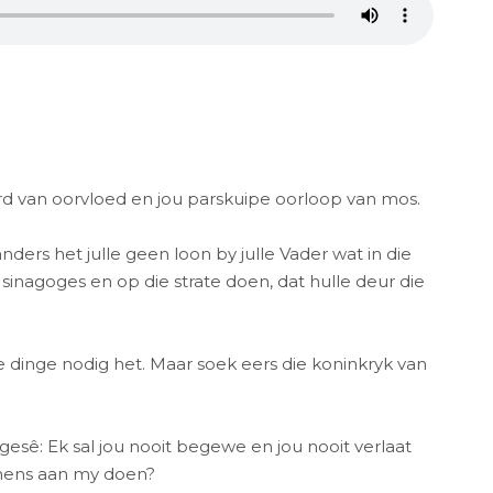
ord van oorvloed en jou parskuipe oorloop van mos.
ders het julle geen loon by julle Vader wat in die
sinagoges en op die strate doen, dat hulle deur die
e dinge nodig het. Maar soek eers die koninkryk van
esê: Ek sal jou nooit begewe en jou nooit verlaat
n mens aan my doen?