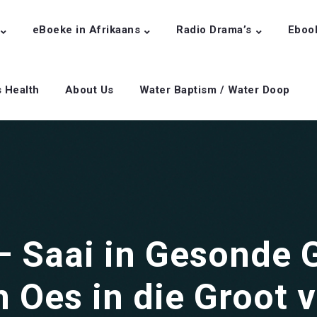
eBoeke in Afrikaans
Radio Drama’s
Eboo
s Health
About Us
Water Baptism / Water Doop
– Saai in Gesonde 
 Oes in die Groot 