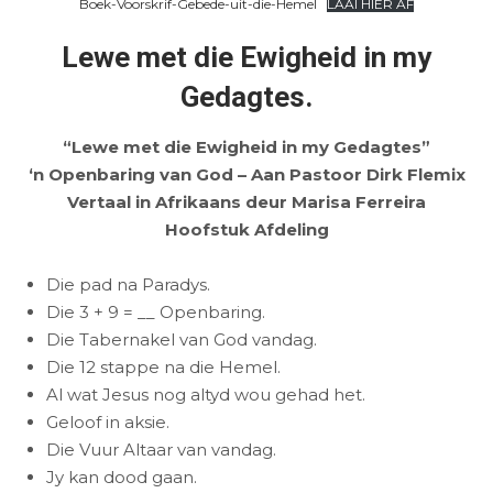
Boek-Voorskrif-Gebede-uit-die-Hemel
LAAI HIER AF
Lewe met die Ewigheid in my
Gedagtes.
“Lewe met die Ewigheid in my Gedagtes”
‘n Openbaring van God – Aan Pastoor Dirk Flemix
Vertaal in Afrikaans deur Marisa Ferreira
Hoofstuk Afdeling
Die pad na Paradys.
Die 3 + 9 = __ Openbaring.
Die Tabernakel van God vandag.
Die 12 stappe na die Hemel.
Al wat Jesus nog altyd wou gehad het.
Geloof in aksie.
Die Vuur Altaar van vandag.
Jy kan dood gaan.