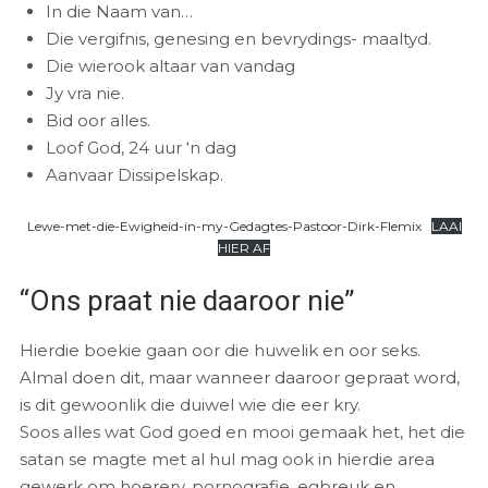
In die Naam van…
Die vergifnis, genesing en bevrydings- maaltyd.
Die wierook altaar van vandag
Jy vra nie.
Bid oor alles.
Loof God, 24 uur ‘n dag
Aanvaar Dissipelskap.
Lewe-met-die-Ewigheid-in-my-Gedagtes-Pastoor-Dirk-Flemix
LAAI
HIER AF
“Ons praat nie daaroor nie”
Hierdie boekie gaan oor die huwelik en oor seks.
Almal doen dit, maar wanneer daaroor gepraat word,
is dit gewoonlik die duiwel wie die eer kry.
Soos alles wat God goed en mooi gemaak het, het die
satan se magte met al hul mag ook in hierdie area
gewerk om hoerery, pornografie, egbreuk en