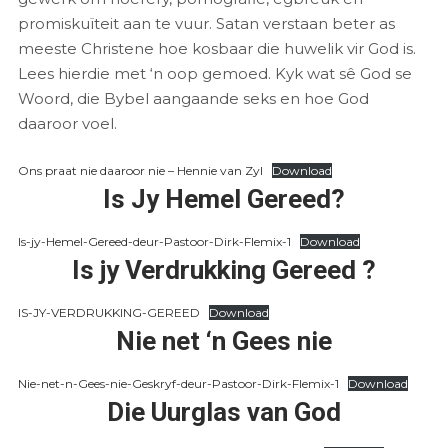
promiskuïteit aan te vuur. Satan verstaan beter as
meeste Christene hoe kosbaar die huwelik vir God is.
Lees hierdie met ‘n oop gemoed. Kyk wat sê God se
Woord, die Bybel aangaande seks en hoe God
daaroor voel.
Ons praat nie daaroor nie – Hennie van Zyl
Download
Is Jy Hemel Gereed?
Is-jy-Hemel-Gereed-deur-Pastoor-Dirk-Flemix-1
Download
Is jy Verdrukking Gereed ?
IS-JY-VERDRUKKING-GEREED
Download
Nie net ‘n Gees nie
Nie-net-n-Gees-nie-Geskryf-deur-Pastoor-Dirk-Flemix-1
Download
Die Uurglas van God