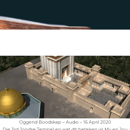
Oggend Boodskap – Audio – 16 April 2020
Die 3rd Joodse Tempel en wat dit beteken vir My en Jou