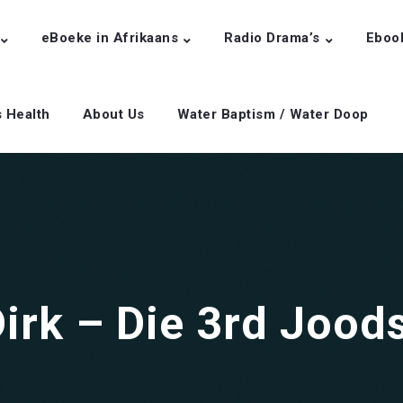
eBoeke in Afrikaans
Radio Drama’s
Eboo
s Health
About Us
Water Baptism / Water Doop
Dirk – Die 3rd Jood